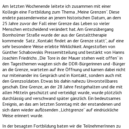
Am letzten Wochenende leitete ich zusammen mit einer
Kollegin eine Fortbildung zum Thema „Meine Grenzen“. Diese
endete passenderweise an jenem historischen Datum, an dem
25 Jahre zuvor der Fall einer Grenze das Leben so vieler
Menschen entscheidend verändert hat. Am Grenzübergang
Bornholmer Straße wurde der aus der Gestalttherapie
kommende Satz „Kontakt findet an der Grenze statt“, auf eine
sehr besondere Weise erlebte Wirklichkeit. Angestoßen von
Günther Schabowskis Pressemitteilung und bestärkt von Hanns
Joachim Friedrichs „Die Tore in der Mauer stehen weit offen“ in
den Tagesthemen wagten sich die DDR-Bürgerinnen und -Bürger
an die Grenze, warteten auf ihre Öffnung und kamen dabei nicht
nur miteinander ins Gespräch und in Kontakt, sondern auch mit
den Grenzsoldaten. Etwas bis dahin nahezu Unvorstellbares
geschah. Eine Grenze, an der 28 Jahre festgehalten und die mit
allen Mitteln geschützt und verteidigt wurde, wurde plötzlich
durchlässig und verschwand später gänzlich. Ein bedeutsames
Ereignis, an das am letzten Sonntag mit der enstandenen und
sich dann wieder auflösenden „Lichtgrenze“ auf eindrückliche
Weise erinnert wurde.
In der besagten Fortbildung baten wir die TeilnehmerInnen zu