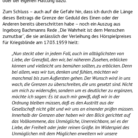
oder der eigenen Haltung dazu.
Zum Schluss – auch auf die Gefahr hin, dass ich durch die Länge
dieses Beitrags die Grenze der Geduld des Einen oder der
Anderen bereits überschritten habe – noch ein Auszug aus
Ingeborg Bachmanns Rede „Die Wahrheit ist dem Menschen
zumutbar“, die sie anlässlich der Verleihung des Hörspielpreises
für Kriegsblinde am 17.03.1959 hielt:
„Nun steckt aber in jedem Fall, auch im alltäglichsten von
Liebe, der Grenzfall, den wir, bei näherem Zusehen, erblicken
können und vielleicht uns bemühen sollten, zu erblicken. Denn
bei allem, was wir tun, denken und fühlen, möchten wir
manchmal bis zum Äußersten gehen. Der Wunsch wird in uns
wach, die Grenzen zu überschreiten, die uns gesetzt sind. Nicht
um mich zu widerrufen, sondern um es deutlicher zu ergänzen,
möchte ich sagen: Es ist auch mir gewiß, daß wir in der
Ordnung bleiben müssen, daß es den Austritt aus der
Gesellschaft nicht gibt und wir uns an einander prüfen müssen.
Innerhalb der Grenzen aber haben wir den Blick gerichtet auf
das Vollkommene, das Unmögliche, Unerreichbare, sei es der
Liebe, der Freiheit oder jeder reinen Größe. Im Widerspiel des
Unmöglichen mit dem Möglichen erweitern wir unsere